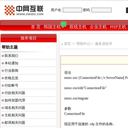
用户名:
密码:
首 页
韩国主机
双线主机
企业主机
PHP主机
|
|
|
|
服务项目
首页
>>
帮助中心
>>
服务器技术
帮助主题
联系我们
本站通知
行业新闻
语法
mstsc.exe {ConnectionFile | /v:ServerName[:Po
价格总览
付款帐号
mstsc.exe/edit"ConnectionFile"
付款相关问题
mstsc.exe/migrate
如何加盟代理
域名相关问题
参数
ConnectionFile
主机相关问题
邮局相关问题
指定用于连接的 .rdp 文件的名称。